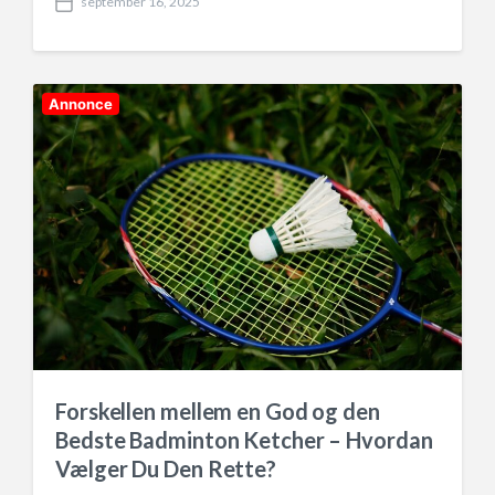
september 16, 2025
P
o
s
t
d
Annonce
a
t
e
Forskellen mellem en God og den
Bedste Badminton Ketcher – Hvordan
Vælger Du Den Rette?