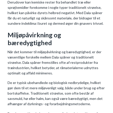
Derudover kan kemiske rester fra behandlet træ eller
sprøjtemidler forekomme i nogle typer traditionelt strøelse,
hvilket kan påvirke dyrets helbred negativt. Med Dala spåner
får du et naturligt og skånsomt materiale, der bidrager til et
sundere indeklima i buret og dermed øger din gnavers trivsel.
Miljøpåvirkning og
bæredygtighed
Når det kommer til miljøpåvirkning og bæredygtighed, er der
væsentlige forskelle mellem Dala spåner og traditionelt
strøelse. Dala spåner fremstilles ofte af restprodukter fra
træindustrien, hvilket betyder, at råmaterialerne udnyttes
optimalt og affald minimeres.
De er typisk ubehandlede og biologisk nedbrydelige, hvilket
gør dem til et mere miljøvenligt valg, både under brug og efter
bortskaffelse. Traditionelt strøelse, som ofte består af
savsmuld, hø eller halm, kan også være bæredygtigt, men det
afhænger af dyrknings- og forarbejdningsmetoderne.