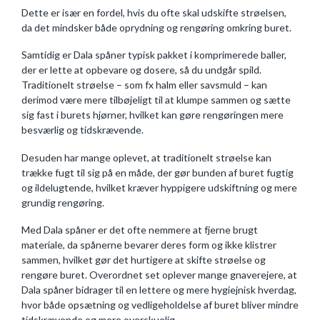
Dette er især en fordel, hvis du ofte skal udskifte strøelsen,
da det mindsker både oprydning og rengøring omkring buret.
Samtidig er Dala spåner typisk pakket i komprimerede baller,
der er lette at opbevare og dosere, så du undgår spild.
Traditionelt strøelse – som fx halm eller savsmuld – kan
derimod være mere tilbøjeligt til at klumpe sammen og sætte
sig fast i burets hjørner, hvilket kan gøre rengøringen mere
besværlig og tidskrævende.
Desuden har mange oplevet, at traditionelt strøelse kan
trække fugt til sig på en måde, der gør bunden af buret fugtig
og ildelugtende, hvilket kræver hyppigere udskiftning og mere
grundig rengøring.
Med Dala spåner er det ofte nemmere at fjerne brugt
materiale, da spånerne bevarer deres form og ikke klistrer
sammen, hvilket gør det hurtigere at skifte strøelse og
rengøre buret. Overordnet set oplever mange gnaverejere, at
Dala spåner bidrager til en lettere og mere hygiejnisk hverdag,
hvor både opsætning og vedligeholdelse af buret bliver mindre
tidskrævende og mere overskuelig.