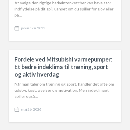
At vælge den rigtige badmintonketcher kan have stor
indflydelse på dit spil, uanset om du spiller for sjov eller
på…
januar 24, 2025
P
o
s
t
d
a
Fordele ved Mitsubishi varmepumper:
t
Et bedre indeklima til træning, sport
e
og aktiv hverdag
Når man taler om træning og sport, handler det ofte om
udstyr, kost, øvelser og motivation. Men indeklimaet
spiller også…
maj 26, 2026
P
o
s
t