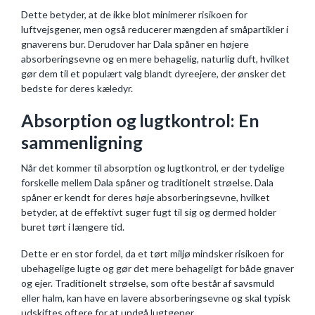
Dette betyder, at de ikke blot minimerer risikoen for
luftvejsgener, men også reducerer mængden af småpartikler i
gnaverens bur. Derudover har Dala spåner en højere
absorberingsevne og en mere behagelig, naturlig duft, hvilket
gør dem til et populært valg blandt dyreejere, der ønsker det
bedste for deres kæledyr.
Absorption og lugtkontrol: En
sammenligning
Når det kommer til absorption og lugtkontrol, er der tydelige
forskelle mellem Dala spåner og traditionelt strøelse. Dala
spåner er kendt for deres høje absorberingsevne, hvilket
betyder, at de effektivt suger fugt til sig og dermed holder
buret tørt i længere tid.
Dette er en stor fordel, da et tørt miljø mindsker risikoen for
ubehagelige lugte og gør det mere behageligt for både gnaver
og ejer. Traditionelt strøelse, som ofte består af savsmuld
eller halm, kan have en lavere absorberingsevne og skal typisk
udskiftes oftere for at undgå lugtgener.