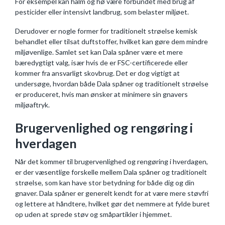
For eksempel kan halm og hø være forbundet med brug af
pesticider eller intensivt landbrug, som belaster miljøet.
Derudover er nogle former for traditionelt strøelse kemisk
behandlet eller tilsat duftstoffer, hvilket kan gøre dem mindre
miljøvenlige. Samlet set kan Dala spåner være et mere
bæredygtigt valg, især hvis de er FSC-certificerede eller
kommer fra ansvarligt skovbrug. Det er dog vigtigt at
undersøge, hvordan både Dala spåner og traditionelt strøelse
er produceret, hvis man ønsker at minimere sin gnavers
miljøaftryk.
Brugervenlighed og rengøring i
hverdagen
Når det kommer til brugervenlighed og rengøring i hverdagen,
er der væsentlige forskelle mellem Dala spåner og traditionelt
strøelse, som kan have stor betydning for både dig og din
gnaver. Dala spåner er generelt kendt for at være mere støvfri
og lettere at håndtere, hvilket gør det nemmere at fylde buret
op uden at sprede støv og småpartikler i hjemmet.