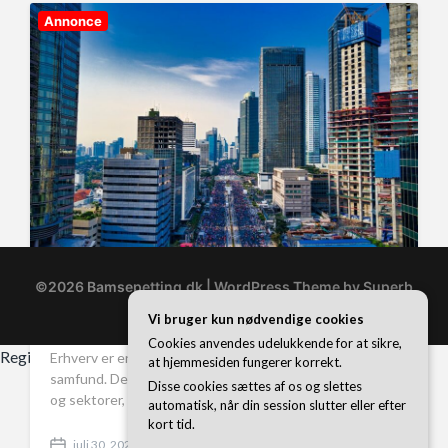
d
Annonce
a
t
e
©2026 Bamsepetting.dk
| WordPress Theme by
Superb
Erhverv i Danmark: En Nøgle til Vækst
WordPress Themes
Vi bruger kun nødvendige cookies
og Udvikling
Cookies anvendes udelukkende for at sikre,
Registreringsnummer 37 40 77 39
Erhverv er en central del af Danmarks økonomi og
at hjemmesiden fungerer korrekt.
samfund. Det dækker over mange forskellige industrier
Disse cookies sættes af os og slettes
og sektorer, som alle…
automatisk, når din session slutter eller efter
kort tid.
juli 30, 2025