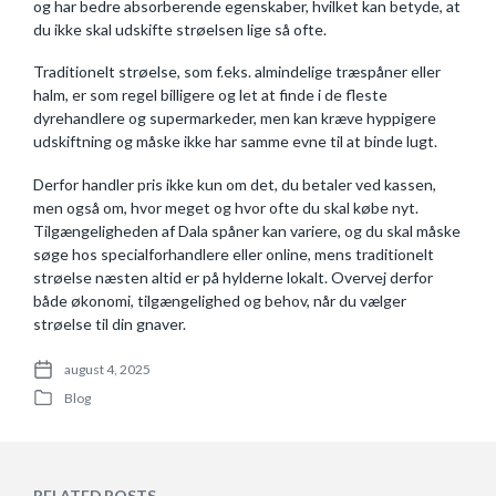
og har bedre absorberende egenskaber, hvilket kan betyde, at
du ikke skal udskifte strøelsen lige så ofte.
Traditionelt strøelse, som f.eks. almindelige træspåner eller
halm, er som regel billigere og let at finde i de fleste
dyrehandlere og supermarkeder, men kan kræve hyppigere
udskiftning og måske ikke har samme evne til at binde lugt.
Derfor handler pris ikke kun om det, du betaler ved kassen,
men også om, hvor meget og hvor ofte du skal købe nyt.
Tilgængeligheden af Dala spåner kan variere, og du skal måske
søge hos specialforhandlere eller online, mens traditionelt
strøelse næsten altid er på hylderne lokalt. Overvej derfor
både økonomi, tilgængelighed og behov, når du vælger
strøelse til din gnaver.
august 4, 2025
P
Blog
o
P
s
o
t
s
d
t
a
e
RELATED POSTS