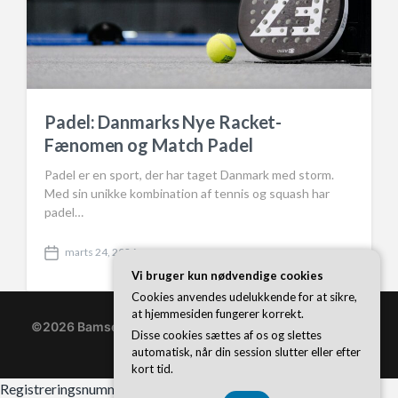
Padel: Danmarks Nye Racket-
Fænomen og Match Padel
Padel er en sport, der har taget Danmark med storm.
Med sin unikke kombination af tennis og squash har
padel…
marts 24, 2026
P
Vi bruger kun nødvendige cookies
o
s
Cookies anvendes udelukkende for at sikre,
t
at hjemmesiden fungerer korrekt.
d
©2026 Bamsepetting.dk
| WordPress Theme by
Superb
Disse cookies sættes af os og slettes
a
WordPress Themes
automatisk, når din session slutter eller efter
t
kort tid.
e
Registreringsnummer 37 40 77 39