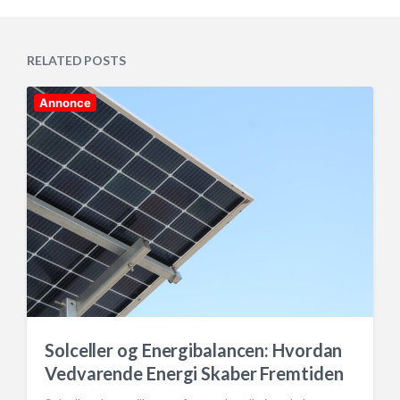
o
t
s
d
t
a
e
RELATED POSTS
t
d
e
i
n
Annonce
Solceller og Energibalancen: Hvordan
Vedvarende Energi Skaber Fremtiden