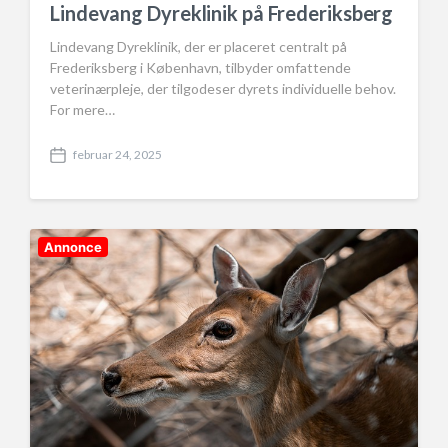
Lindevang Dyreklinik på Frederiksberg
Lindevang Dyreklinik, der er placeret centralt på
Frederiksberg i København, tilbyder omfattende
veterinærpleje, der tilgodeser dyrets individuelle behov.
For mere…
februar 24, 2025
P
o
s
t
d
Annonce
a
t
e