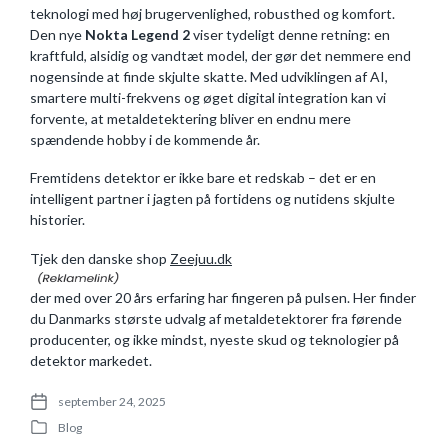
teknologi med høj brugervenlighed, robusthed og komfort.
Den nye
Nokta Legend 2
viser tydeligt denne retning: en
kraftfuld, alsidig og vandtæt model, der gør det nemmere end
nogensinde at finde skjulte skatte. Med udviklingen af AI,
smartere multi-frekvens og øget digital integration kan vi
forvente, at metaldetektering bliver en endnu mere
spændende hobby i de kommende år.
Fremtidens detektor er ikke bare et redskab – det er en
intelligent partner i jagten på fortidens og nutidens skjulte
historier.
Tjek den danske shop
Zeejuu.dk
der med over 20 års erfaring har fingeren på pulsen. Her finder
du Danmarks største udvalg af metaldetektorer fra førende
producenter, og ikke mindst, nyeste skud og teknologier på
detektor markedet.
september 24, 2025
P
Blog
o
P
s