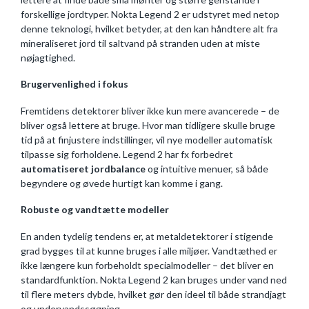
forskellige jordtyper. Nokta Legend 2 er udstyret med netop
denne teknologi, hvilket betyder, at den kan håndtere alt fra
mineraliseret jord til saltvand på stranden uden at miste
nøjagtighed.
Brugervenlighed i fokus
Fremtidens detektorer bliver ikke kun mere avancerede – de
bliver også lettere at bruge. Hvor man tidligere skulle bruge
tid på at finjustere indstillinger, vil nye modeller automatisk
tilpasse sig forholdene. Legend 2 har fx forbedret
automatiseret jordbalance
og intuitive menuer, så både
begyndere og øvede hurtigt kan komme i gang.
Robuste og vandtætte modeller
En anden tydelig tendens er, at metaldetektorer i stigende
grad bygges til at kunne bruges i alle miljøer. Vandtæthed er
ikke længere kun forbeholdt specialmodeller – det bliver en
standardfunktion. Nokta Legend 2 kan bruges under vand ned
til flere meters dybde, hvilket gør den ideel til både strandjagt
og undervandssøgning.