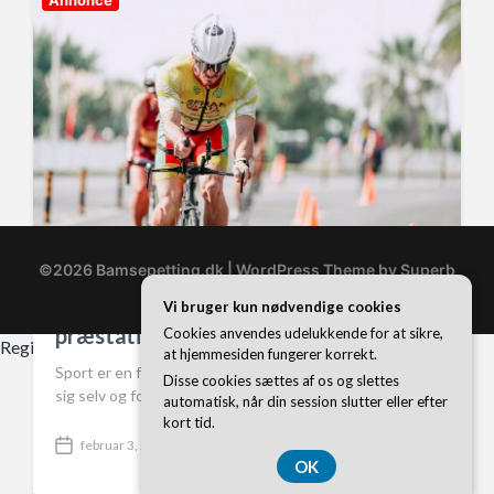
Annonce
a
t
e
©2026 Bamsepetting.dk
| WordPress Theme by
Superb
WordPress Themes
Sport og pulszoner – Optimer din
Vi bruger kun nødvendige cookies
præstation med den rette intensitet
Cookies anvendes udelukkende for at sikre,
Registreringsnummer 37 40 77 39
at hjemmesiden fungerer korrekt.
Sport er en fantastisk måde at holde sig i form, udfordre
Disse cookies sættes af os og slettes
sig selv og forbedre både fysisk og mental sundhed….
automatisk, når din session slutter eller efter
kort tid.
februar 3, 2025
P
OK
o
s