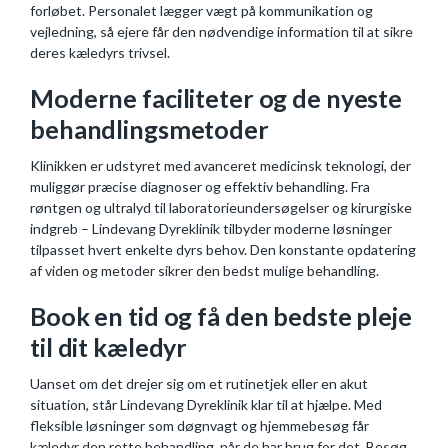
forløbet. Personalet lægger vægt på kommunikation og
vejledning, så ejere får den nødvendige information til at sikre
deres kæledyrs trivsel.
Moderne faciliteter og de nyeste
behandlingsmetoder
Klinikken er udstyret med avanceret medicinsk teknologi, der
muliggør præcise diagnoser og effektiv behandling. Fra
røntgen og ultralyd til laboratorieundersøgelser og kirurgiske
indgreb – Lindevang Dyreklinik tilbyder moderne løsninger
tilpasset hvert enkelte dyrs behov. Den konstante opdatering
af viden og metoder sikrer den bedst mulige behandling.
Book en tid og få den bedste pleje
til dit kæledyr
Uanset om det drejer sig om et rutinetjek eller en akut
situation, står Lindevang Dyreklinik klar til at hjælpe. Med
fleksible løsninger som døgnvagt og hjemmebesøg får
kæledyr den rette behandling, når de har brug for det. Besøg