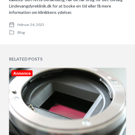
Lindevangdyreklinik.dk for at booke en tid eller få mere
information om klinikkens ydelser.
februar 24, 2025
P
Blog
o
P
s
o
t
s
d
t
a
e
RELATED POSTS
t
d
e
i
n
Annonce